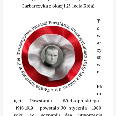
Garbarczyka z okazji 25-lecia Koła)
T
o
w
ar
zy
st
w
o
Pa
m
ięci Powstania Wielkopolskiego
1918-1919 powstało 30 stycznia 1989
roku w Poznaniu. Idea utworzenia