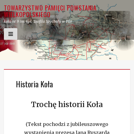
Skip
TOWARZYSTWO PAMIĘCI POWSTANIA
to
WIELKOPOLSKIEGO
content
koło nr 9 im. kpt. Teofila Spychały w Pile
Historia Koła
Trochę historii Koła
(Tekst pochodzi z jubileuszowego
wystąpienia prezesa Jana Ryszarda