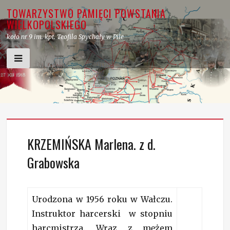
Skip
TOWARZYSTWO PAMIĘCI POWSTANIA
to
WIELKOPOLSKIEGO
content
koło nr 9 im. kpt. Teofila Spychały w Pile
KRZEMIŃSKA Marlena. z d.
Grabowska
Urodzona w 1956 roku w Wałczu.
Instruktor harcerski w stopniu
harcmistrza. Wraz z mężem