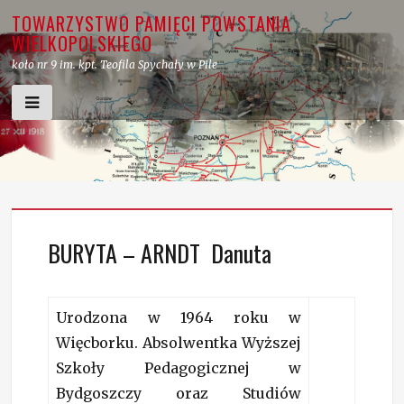
Skip
TOWARZYSTWO PAMIĘCI POWSTANIA
to
WIELKOPOLSKIEGO
content
koło nr 9 im. kpt. Teofila Spychały w Pile
BURYTA – ARNDT Danuta
Urodzona w 1964 roku w
Więcborku. Absolwentka Wyższej
Szkoły Pedagogicznej w
Bydgoszczy oraz Studiów