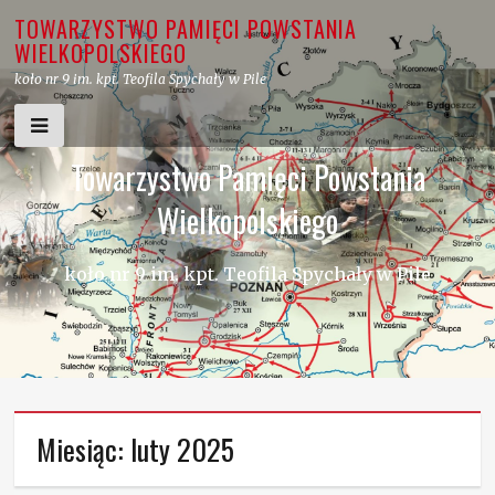
Skip
TOWARZYSTWO PAMIĘCI POWSTANIA
to
WIELKOPOLSKIEGO
content
koło nr 9 im. kpt. Teofila Spychały w Pile
Towarzystwo Pamięci Powstania
Wielkopolskiego
koło nr 9 im. kpt. Teofila Spychały w Pile
Miesiąc:
luty 2025