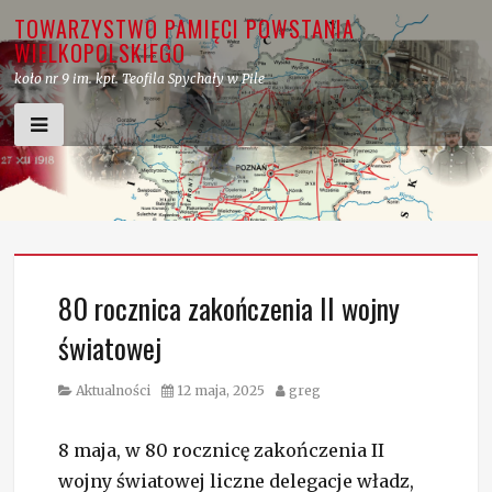
Skip
TOWARZYSTWO PAMIĘCI POWSTANIA
to
WIELKOPOLSKIEGO
content
koło nr 9 im. kpt. Teofila Spychały w Pile
80 rocznica zakończenia II wojny
światowej
Category
Posted
Author
Aktualności
12 maja, 2025
greg
on
8 maja, w 80 rocznicę zakończenia II
wojny światowej liczne delegacje władz,