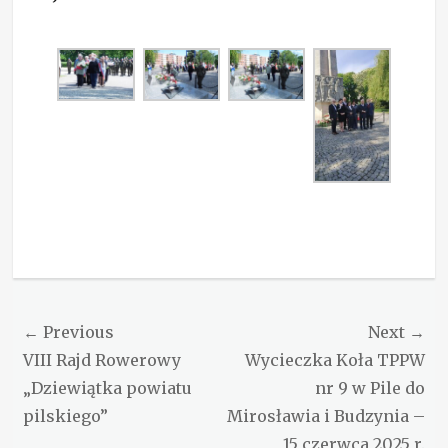
Categories
Aktualności
Nawigacja
← Previous
Next →
wpisu
Previous
Next
VIII Rajd Rowerowy
Wycieczka Koła TPPW
post:
post:
„Dziewiątka powiatu
nr 9 w Pile do
pilskiego”
Mirosławia i Budzynia –
15 czerwca 2025 r.