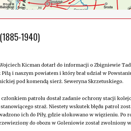
 (1885-1940)
Wojciech Kicman dotarł do informacji o Zbigniewie Ta
 Piłą i naszym powiatem i który brał udział w Powstani
ickiej pod komendą sierż. Seweryna Skrzetuskiego.
c członkiem patrolu dostał zadanie ochrony stacji kolejo
stanowiącego straż. Niestety wskutek błędu patrol zost
wadzono ich do Piły, gdzie ulokowano w więzieniu. Po 
. Przewieziony do obozu w Goleniowie został zwolniony