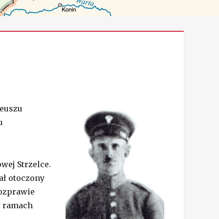
deuszu
u
wej Strzelce.
ał otoczony
rozprawie
 w ramach