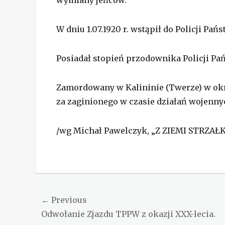
wymiany jeńców.
W dniu 1.07.1920 r. wstąpił do Policji P
Posiadał stopień przodownika Policji Pańs
Zamordowany w Kalininie (Twerze) w okre
za zaginionego w czasie działań wojenny
/wg Michał Pawelczyk, „Z ZIEMI STRZAŁ
Categories
Aktualności
Nawigacja
← Previous
Previous
Odwołanie Zjazdu TPPW z okazji XXX-lecia.
wpisu