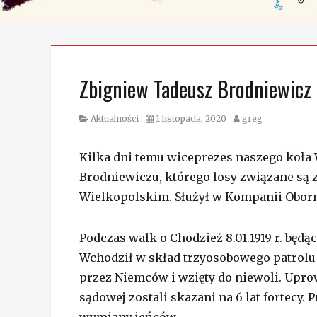
Zbigniew Tadeusz Brodniewicz
Category
Posted
Author
Aktualności
1 listopada, 2020
greg
on
Kilka dni temu wiceprezes naszego koła 
Brodniewiczu, którego losy związane są z
Wielkopolskim. Służył w Kompanii Oborn
Podczas walk o Chodzież 8.01.1919 r. będą
Wchodził w skład trzyosobowego patrolu 
przez Niemców i wzięty do niewoli. Upro
sądowej zostali skazani na 6 lat fortecy