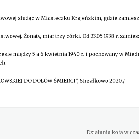
aństwowej służąc w Miasteczku Krajeńskim, gdzie zamiesz
twowej. Żonaty, miał trzy córki. Od 23.05.1938 r. zami
sie między 5 a 6 kwietnia 1940 r. i pochowany w Mied
ch.
KOWSKIEJ DO DOŁÓW ŚMIERCI”, Strzałkowo 2020./
Next
Działania koła w cza